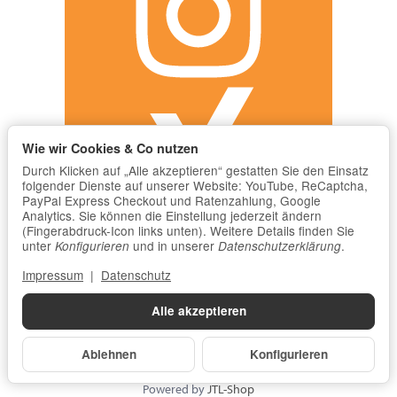
Wie wir Cookies & Co nutzen
Durch Klicken auf „Alle akzeptieren“ gestatten Sie den Einsatz
folgender Dienste auf unserer Website: YouTube, ReCaptcha,
PayPal Express Checkout und Ratenzahlung, Google
Analytics. Sie können die Einstellung jederzeit ändern
(Fingerabdruck-Icon links unten). Weitere Details finden Sie
unter
und in unserer
.
Konfigurieren
Datenschutzerklärung
Impressum
|
Datenschutz
Alle akzeptieren
Ablehnen
Konfigurieren
*
Alle Preise inkl. gesetzlicher USt., zzgl.
Versand
© Butz Medizintechnik GmbH
Powered by
JTL-Shop