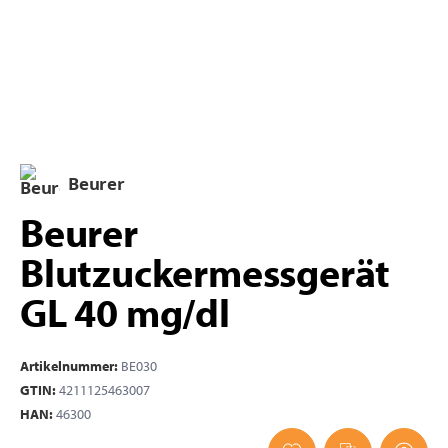
Beurer
Beurer
Blutzuckermessgerät
GL 40 mg/dl
Artikelnummer:
BE030
GTIN:
4211125463007
HAN:
46300