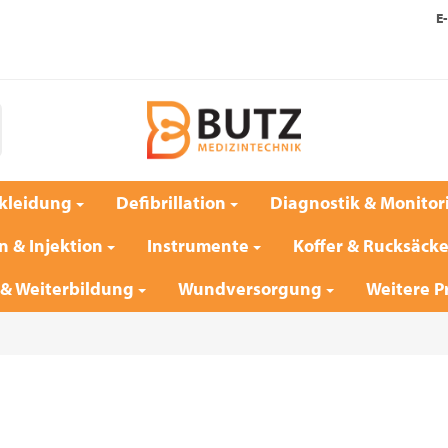
E-
kleidung
Defibrillation
Diagnostik & Monitor
n & Injektion
Instrumente
Koffer & Rucksäck
 & Weiterbildung
Wundversorgung
Weitere P