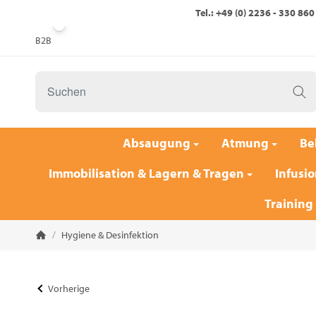
Tel.: +49 (0) 2236 - 330 860
B2B
Absaugung
Atmung
Be
Immobilisation & Lagern & Tragen
Infusio
Training
/
Hygiene & Desinfektion
Startseite
Vorherige