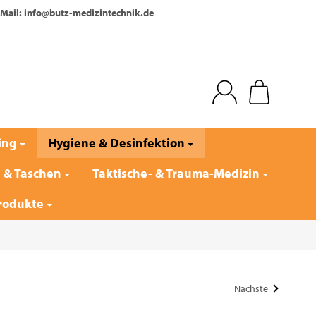
Mail: info@butz-medizintechnik.de
ing
Hygiene & Desinfektion
e & Taschen
Taktische- & Trauma-Medizin
rodukte
Nächste