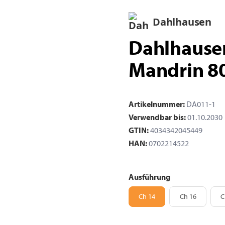
Dahlhausen
Dahlhause
Mandrin 8
Artikelnummer:
DA011-1
Verwendbar bis:
01.10.2030
GTIN:
4034342045449
HAN:
0702214522
Ausführung
Ch 14
Ch 16
Ch 14
Ch 16
C