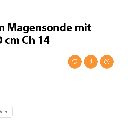
n Magensonde mit
0 cm Ch 14
Ch 18
h 18