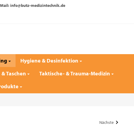
Mail: info@butz-medizintechnik.de
ing
Hygiene & Desinfektion
e & Taschen
Taktische- & Trauma-Medizin
rodukte
Nächste