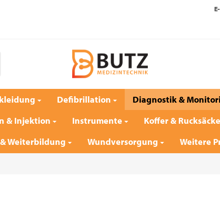
E-
kleidung
Defibrillation
Diagnostik & Monitor
n & Injektion
Instrumente
Koffer & Rucksäck
 & Weiterbildung
Wundversorgung
Weitere P