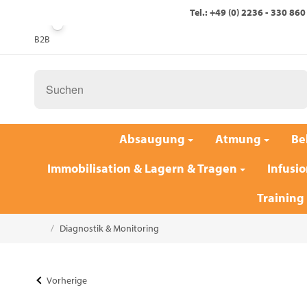
Tel.: +49 (0) 2236 - 330 860
B2B
Absaugung
Atmung
Be
Immobilisation & Lagern & Tragen
Infusio
Training
/
Diagnostik & Monitoring
Startseite
Vorherige