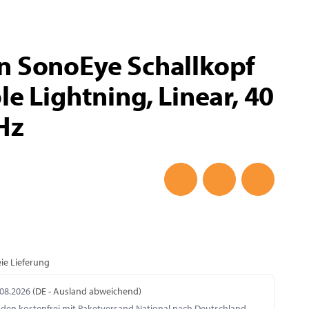
n SonoEye Schallkopf
e Lightning, Linear, 40
Hz
ie Lieferung
.08.2026
(DE - Ausland abweichend)
nden kostenfrei mit Paketversand National nach Deutschland.