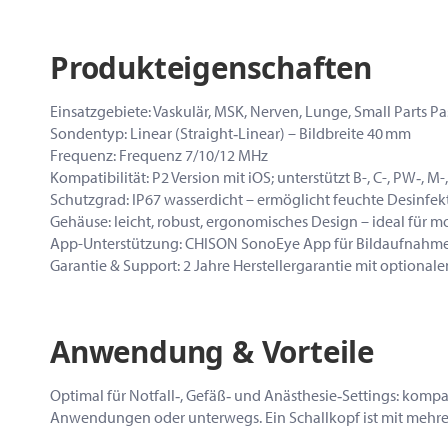
Produkteigenschaften
Einsatzgebiete: Vaskulär, MSK, Nerven, Lunge, Small Parts P
Sondentyp: Linear (Straight‑Linear) – Bildbreite 40 mm
Frequenz: Frequenz 7/10/12 MHz
Kompatibilität: P2 Version mit iOS; unterstützt B-, C-, PW‑, M
Schutzgrad: IP67 wasserdicht – ermöglicht feuchte Desinfek
Gehäuse: leicht, robust, ergonomisches Design – ideal für 
App-Unterstützung: CHISON SonoEye App für Bildaufnahm
Garantie & Support: 2 Jahre Herstellergarantie mit optional
Anwendung & Vorteile
Optimal für Notfall‑, Gefäß‑ und Anästhesie‑Settings: kompak
Anwendungen oder unterwegs. Ein Schallkopf ist mit mehr