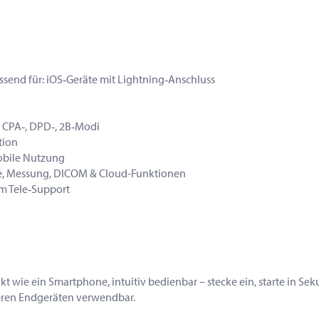
assend für: iOS‑Geräte mit Lightning‑Anschluss
-, CPA‑, DPD‑, 2B‑Modi
tion
mobile Nutzung
e, Messung, DICOM & Cloud-Funktionen
em Tele‑Support
t wie ein Smartphone, intuitiv bedienbar – stecke ein, starte in Se
eren Endgeräten verwendbar.