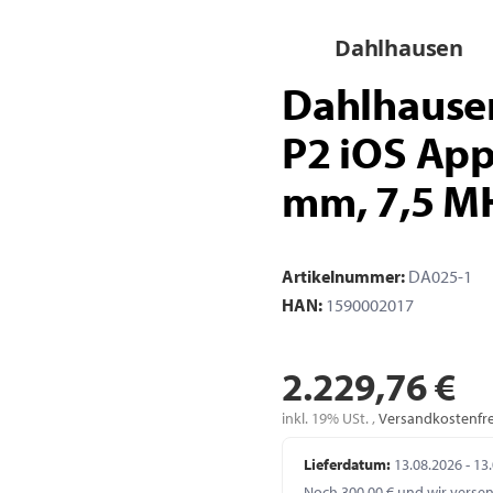
Dahlhausen
Dahlhause
P2 iOS Appl
mm, 7,5 M
Artikelnummer:
DA025-1
HAN:
1590002017
2.229,76 €
inkl. 19% USt. ,
Versandkostenfre
Lieferdatum:
13.08.2026 - 13
Noch 300,00 € und wir verse