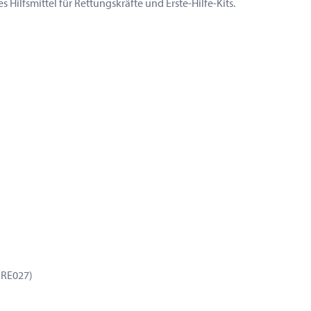
Hilfsmittel für Rettungskräfte und Erste-Hilfe-Kits.
 RE027)