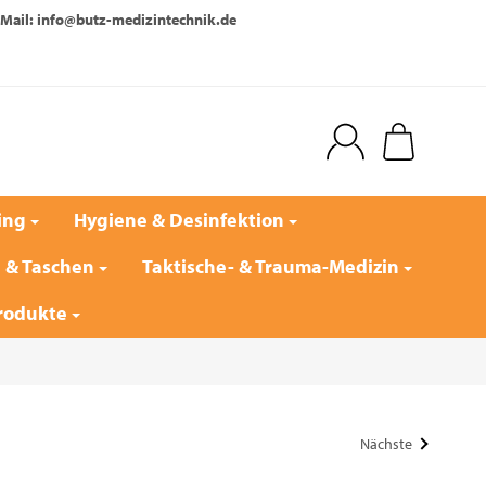
Mail: info@butz-medizintechnik.de
ing
Hygiene & Desinfektion
e & Taschen
Taktische- & Trauma-Medizin
rodukte
Nächste