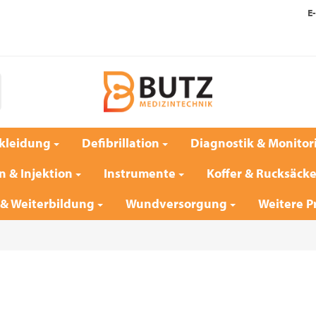
E-
kleidung
Defibrillation
Diagnostik & Monitor
n & Injektion
Instrumente
Koffer & Rucksäck
 & Weiterbildung
Wundversorgung
Weitere P