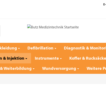
E-
kleidung
Defibrillation
Diagnostik & Monitor
n & Injektion
Instrumente
Koffer & Rucksäck
 & Weiterbildung
Wundversorgung
Weitere P