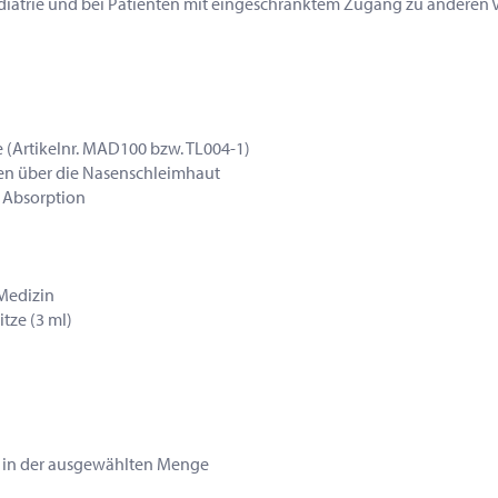
r Pädiatrie und bei Patienten mit eingeschränktem Zugang zu andere
 (Artikelnr. MAD100 bzw. TL004-1)
n über die Nasenschleimhaut
e Absorption
 Medizin
tze (3 ml)
ze in der ausgewählten Menge