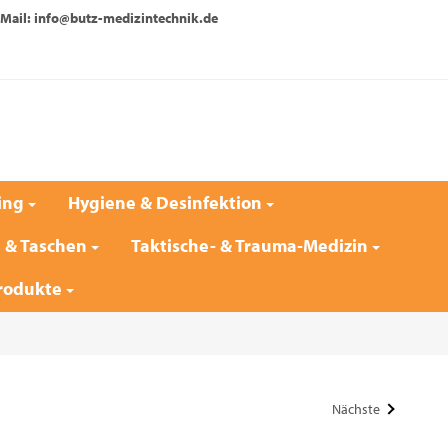
Mail: info@butz-medizintechnik.de
ing
Hygiene & Desinfektion
e & Taschen
Taktische- & Trauma-Medizin
rodukte
Nächste