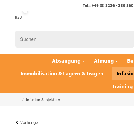
Tel.: +49 (0) 2236 - 330 860
B2B
Absaugung
Atmung
Be
Immobilisation & Lagern & Tragen
Infusio
Training
/
Infusion & Injektion
Startseite
Vorherige