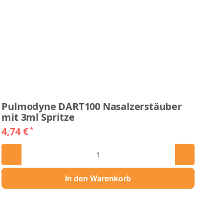
Pulmodyne DART100 Nasalzerstäuber
P
mit 3ml Spritze
mi
4,74 €
5,
*
In den Warenkorb