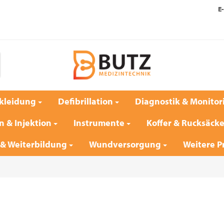
E-
kleidung
Defibrillation
Diagnostik & Monitor
n & Injektion
Instrumente
Koffer & Rucksäck
 & Weiterbildung
Wundversorgung
Weitere P