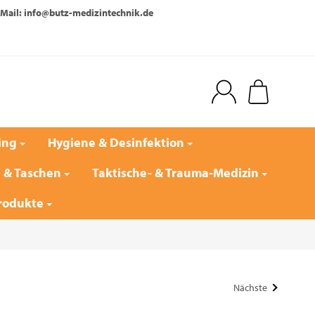
Mail: info@butz-medizintechnik.de
ing
Hygiene & Desinfektion
e & Taschen
Taktische- & Trauma-Medizin
rodukte
Nächste