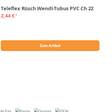
Teleflex Rüsch Wendl-Tubus PVC Ch 22
T
2,44 €
2,
*
Zum Artikel