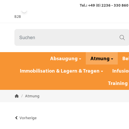
Tel.: +49 (0) 2236 - 330 860
B2B
Absaugung
Atmung
Be
Immobilisation & Lagern & Tragen
Infusio
Training
/
Atmung
Startseite
Vorherige