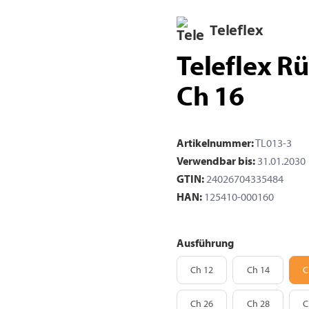
Teleflex
Teleflex R
Ch 16
Artikelnummer:
TL013-3
Verwendbar bis:
31.01.2030
GTIN:
24026704335484
HAN:
125410-000160
Ausführung
Ch 12
Ch 14
Ch 12
Ch 14
C
Ch 26
Ch 28
Ch 26
Ch 28
C