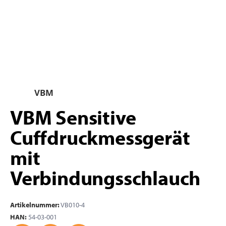
VBM
VBM Sensitive
Cuffdruckmessgerät
mit
Verbindungsschlauch
Artikelnummer:
VB010-4
HAN:
54-03-001