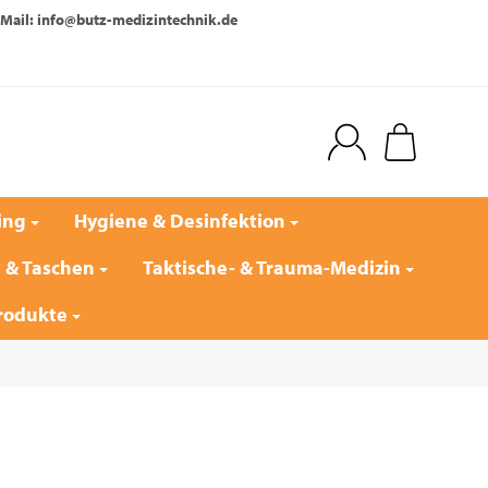
Mail: info@butz-medizintechnik.de
ing
Hygiene & Desinfektion
e & Taschen
Taktische- & Trauma-Medizin
rodukte