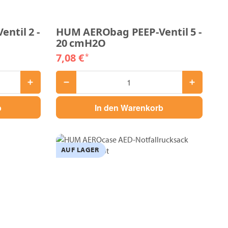
ntil 2 -
HUM AERObag PEEP-Ventil 5 -
20 cmH2O
7,08 €
*
b
In den Warenkorb
AUF LAGER