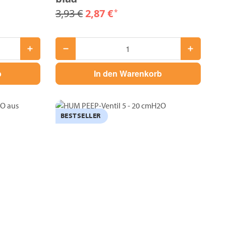
3,93 €
2,87 €
*
b
In den Warenkorb
BESTSELLER