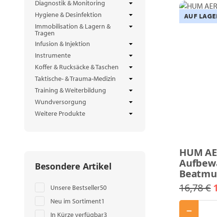
Diagnostik & Monitoring
Hygiene & Desinfektion
AUF LAGE
Immobilisation & Lagern &
Tragen
Infusion & Injektion
Instrumente
Koffer & Rucksäcke & Taschen
Taktische- & Trauma-Medizin
Training & Weiterbildung
Wundversorgung
Weitere Produkte
HUM A
Aufbew
Besondere Artikel
Beatmu
16,78 €
Artikel gefunden
Unsere Bestseller
50
Artikel gefunden
Neu im Sortiment
1
Artikel gefunden
In Kürze verfügbar
3