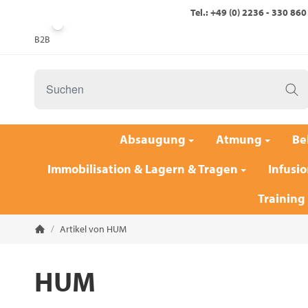
Tel.: +49 (0) 2236 - 330 860
B2B
Absaugung
Atmung
Be
Immobilisation & Lagern & Tragen
Infusio
Training
/
Artikel von HUM
Startseite
HUM