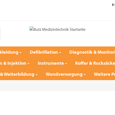
E-
kleidung
Defibrillation
Diagnostik & Monitor
n & Injektion
Instrumente
Koffer & Rucksäck
 & Weiterbildung
Wundversorgung
Weitere P