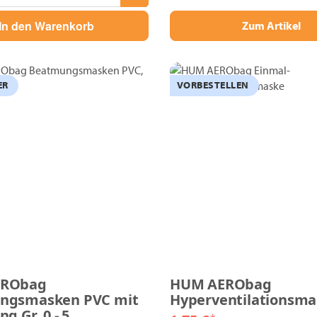
In den Warenkorb
Zum Artikel
ER
VORBESTELLEN
ERObag
HUM AERObag
ngsmasken PVC mit
Hyperventilationsma
g Gr. 0 - 5