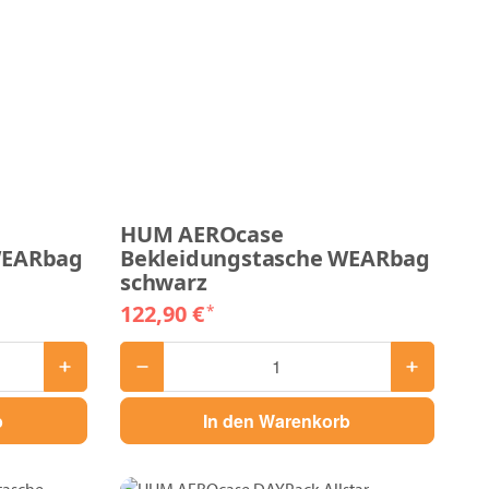
HUM AEROcase
WEARbag
Bekleidungstasche WEARbag
schwarz
122,90 €
*
b
In den Warenkorb