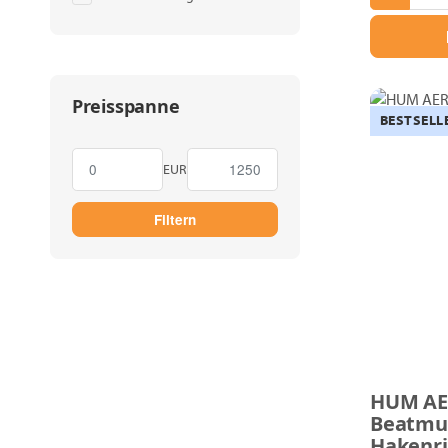
Preisspanne
BESTSELL
EUR
Filtern
HUM A
Beatmu
Hakenrin