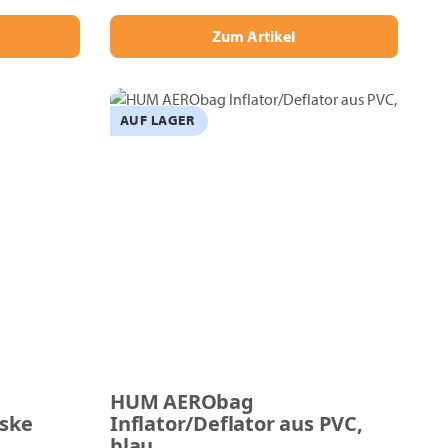
Zum Artikel
AUF LAGER
HUM AERObag
ske
Inflator/Deflator aus PVC,
blau