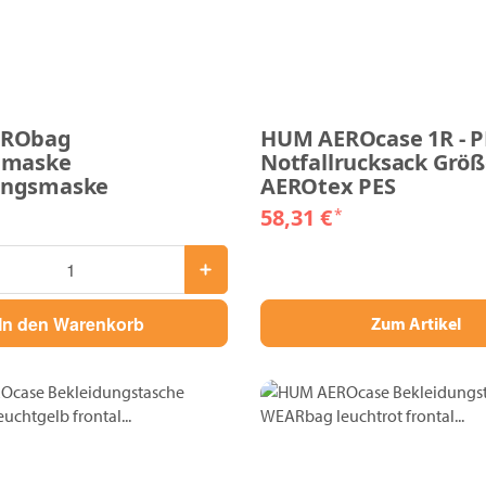
ERObag
HUM AEROcase 1R - P
nmaske
Notfallrucksack Größ
ngsmaske
AEROtex PES
58,31 €
*
In den Warenkorb
Zum Artikel