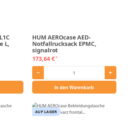
L1C
HUM AEROcase AED-
e L,
Notfallrucksack EPMC,
signalrot
173,64 €
*
In den Warenkorb
AUF LAGER