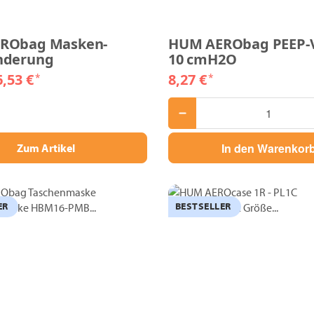
RObag Masken-
HUM AERObag PEEP-Ve
nderung
10 cmH2O
6,53 €
8,27 €
*
*
In den Warenkor
Zum Artikel
ER
BESTSELLER