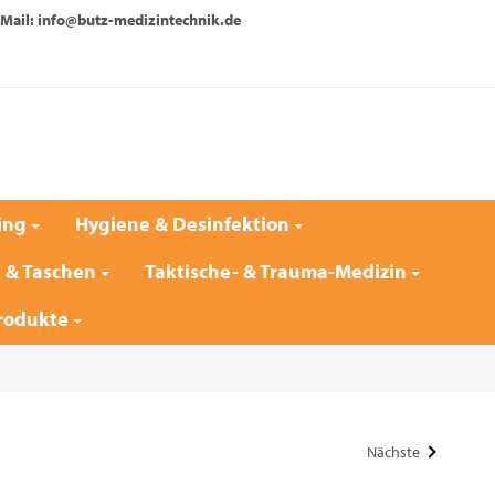
Mail: info@butz-medizintechnik.de
ing
Hygiene & Desinfektion
e & Taschen
Taktische- & Trauma-Medizin
rodukte
Nächste