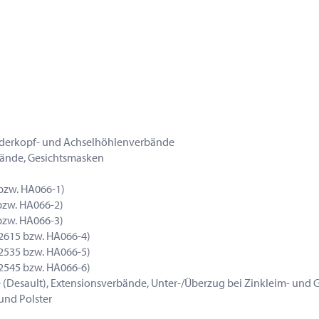
inderkopf- und Achselhöhlenverbände
rbände, Gesichtsmasken
5 bzw. HA066-1)
 bzw. HA066-2)
 bzw. HA066-3)
4272615 bzw. HA066-4)
4272535 bzw. HA066-5)
4272545 bzw. HA066-6)
 (Desault), Extensionsverbände, Unter-/Überzug bei Zinkleim- und
und Polster