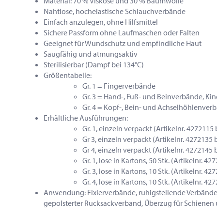
Material: 70 % Viskose und 30 % Baumwolle
Nahtlose, hochelastische Schlauchverbände
Einfach anzulegen, ohne Hilfsmittel
Sichere Passform ohne Laufmaschen oder Falten
Geeignet für Wundschutz und empfindliche Haut
Saugfähig und atmungsaktiv
Sterilisierbar (Dampf bei 134°C)
Größentabelle:
Gr. 1 = Fingerverbände
Gr. 3 = Hand-, Fuß- und Beinverbände, K
Gr. 4 = Kopf-, Bein- und Achselhöhlenve
Erhältliche Ausführungen:
Gr. 1, einzeln verpackt (Artikelnr. 427211
Gr 3, einzeln verpackt (Artikelnr. 4272135
Gr 4, einzeln verpackt (Artikelnr. 4272145
Gr. 1, lose in Kartons, 50 Stk. (Artikelnr. 
Gr. 3, lose in Kartons, 10 Stk. (Artikelnr. 
Gr. 4, lose in Kartons, 10 Stk. (Artikelnr. 
Anwendung: Fixierverbände, ruhigstellende Verbände
gepolsterter Rucksackverband, Überzug für Schienen 