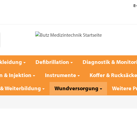
E-
kleidung
Defibrillation
Diagnostik & Monitor
n & Injektion
Instrumente
Koffer & Rucksäck
 & Weiterbildung
Wundversorgung
Weitere P