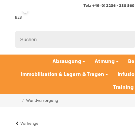
Tel.: +49 (0) 2236 - 330 860
B2B
Absaugung
Atmung
Be
Immobilisation & Lagern & Tragen
Infusio
Training
/
Wundversorgung
Startseite
Vorherige