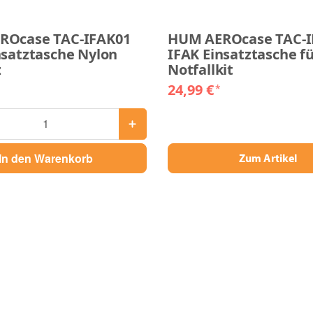
ROcase TAC-IFAK01
HUM AEROcase TAC-I
nsatztasche Nylon
IFAK Einsatztasche f
z
Notfallkit
24,99 €
*
In den Warenkorb
Zum Artikel