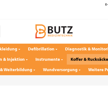
E-
kleidung
Defibrillation
Diagnostik & Monitor
n & Injektion
Instrumente
Koffer & Rucksäck
 & Weiterbildung
Wundversorgung
Weitere P