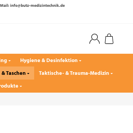
Mail: info@butz-medizintechnik.de
ing
Hygiene & Desinfektion
e & Taschen
Taktische- & Trauma-Medizin
rodukte