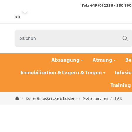
Tel.: +49 (0) 2236 - 330 860
B2B
Absaugung
Atmung
Be
Immobilisation & Lagern & Tragen
Infusio
Training
/
Koffer & Rucksäcke & Taschen
/
Notfalltaschen
/
IFAK
Startseite