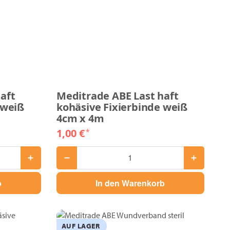
aft
Meditrade ABE Last haft
 weiß
kohäsive Fixierbinde weiß
4cm x 4m
1,00 €
*
b
In den Warenkorb
AUF LAGER