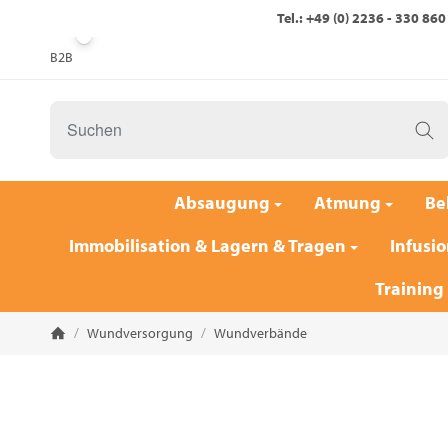
Tel.: +49 (0) 2236 - 330 860
B2B
Absaugung
Atmung
Be
Immobilisation & Lagern & Tragen
Infusio
Training
/
Wundversorgung
/
Wundverbände
Startseite