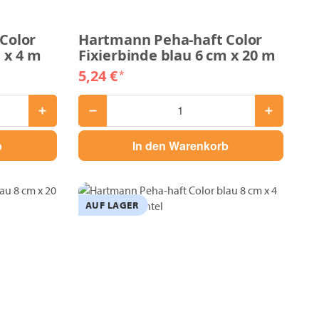
Color
Hartmann Peha-haft Color
 x 4 m
Fixierbinde blau 6 cm x 20 m
5,24 €
*
b
In den Warenkorb
AUF LAGER