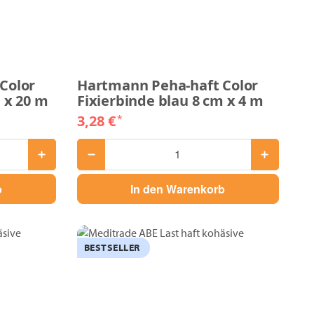
Color
Hartmann Peha-haft Color
 x 20 m
Fixierbinde blau 8 cm x 4 m
3,28 €
*
b
In den Warenkorb
BESTSELLER