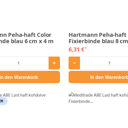
n Peha-haft Color
Hartmann Peha-haft 
inde blau 6 cm x 4 m
Fixierbinde blau 8 cm
6,31 €
*
In den Warenkorb
In den Warenkor
ER