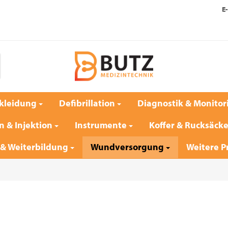
E-
kleidung
Defibrillation
Diagnostik & Monitor
n & Injektion
Instrumente
Koffer & Rucksäck
 & Weiterbildung
Wundversorgung
Weitere P