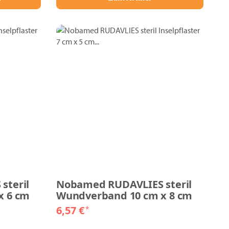
steril
Nobamed RUDAVLIES steril
x 6 cm
Wundverband 10 cm x 8 cm
6,57 €
*