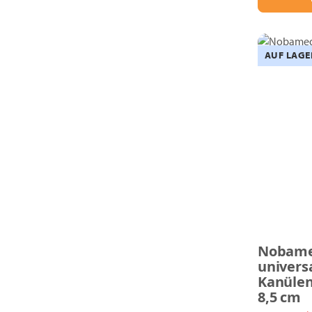
AUF LAGE
Nobam
univers
Kanülen
8,5 cm