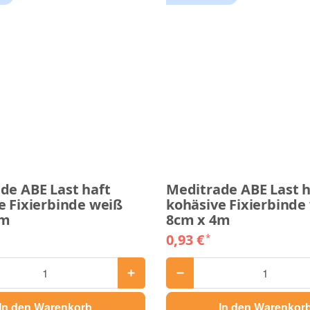
de ABE Last haft
Meditrade ABE Last h
e Fixierbinde weiß
kohäsive Fixierbinde
4m
8cm x 4m
0,93 €
*
In den Warenkorb
In den Warenkor