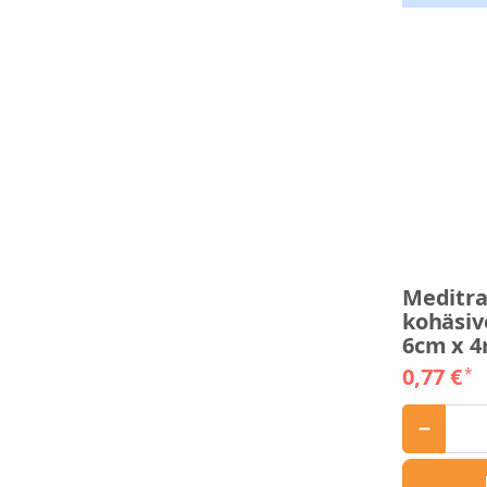
Meditra
kohäsiv
6cm x 
0,77 €
*