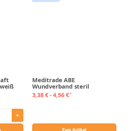
aft
Meditrade ABE
 weiß
Wundverband steril
3,38 € -
4,56 €
*
b
Zum Artikel