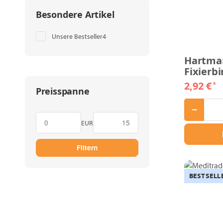
Besondere Artikel
Artikel gefunden
Unsere Bestseller
4
Hartman
Fixierb
2,92 €
*
Preisspanne
EUR
Filtern
BESTSELL