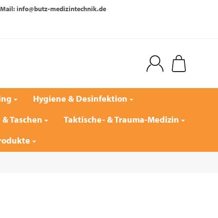
Mail: info@butz-medizintechnik.de
ing
Hygiene & Desinfektion
e & Taschen
Taktische- & Trauma-Medizin
rodukte