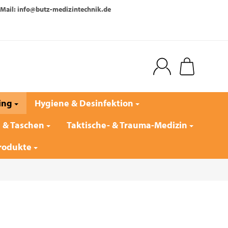
Mail: info@butz-medizintechnik.de
ing
Hygiene & Desinfektion
e & Taschen
Taktische- & Trauma-Medizin
rodukte