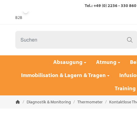
Tel.: +49 (0) 2236 - 330 860
B2B
Absaugung
Atmung
Be
Immobilisation & Lagern & Tragen
Infusio
Training
/
Diagnostik & Monitoring
/
Thermometer
/
Kontaktlose T
Startseite