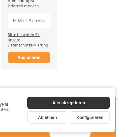
Abmeldung ist
jederzeit möglich.
Newsletter Abonnieren
Newsletter Abonnieren
Bitte beachten Sie
unsere
Datenschutzerklärung
Abonnieren
Alle akzeptieren
yPal
nten).
Ablehnen
Konfigurieren