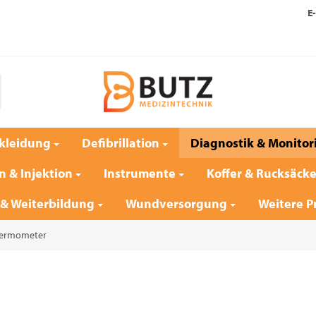
E-
kleidung
Defibrillation
Diagnostik & Monitor
n & Injektion
Instrumente
Koffer & Rucksäck
 & Weiterbildung
Wundversorgung
Weitere P
hermometer