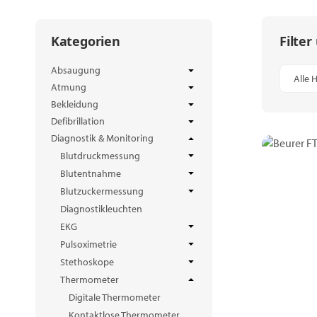
Filter
Kategorien
Absaugung
Alle H
Atmung
Bekleidung
Defibrillation
Diagnostik & Monitoring
Blutdruckmessung
Blutentnahme
Blutzuckermessung
Diagnostikleuchten
EKG
Pulsoximetrie
Stethoskope
Thermometer
Digitale Thermometer
Kontaktlose Thermometer