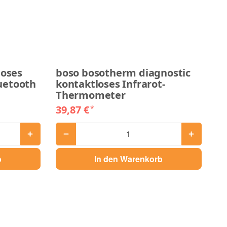
loses
boso bosotherm diagnostic
uetooth
kontaktloses Infrarot-
Thermometer
39,87 €
*
b
In den Warenkorb