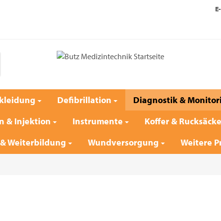
E-
kleidung
Defibrillation
Diagnostik & Monitor
n & Injektion
Instrumente
Koffer & Rucksäck
 & Weiterbildung
Wundversorgung
Weitere P