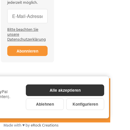
jederzeit möglich.
Newsletter Abonnieren
Newsletter Abonnieren
Bitte beachten Sie
unsere
Datenschutzerklärung
Abonnieren
Alle akzeptieren
yPal
nten).
Ablehnen
Konfigurieren
Made with
♥
by
eRock Creations