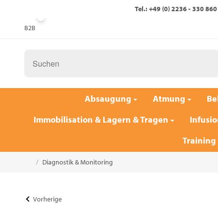
Tel.: +49 (0) 2236 - 330 860
B2B
Absaugung
Atmung
Be
Immobilisation & Lagern & Tragen
Infusio
Training
/
Diagnostik & Monitoring
Startseite
Vorherige