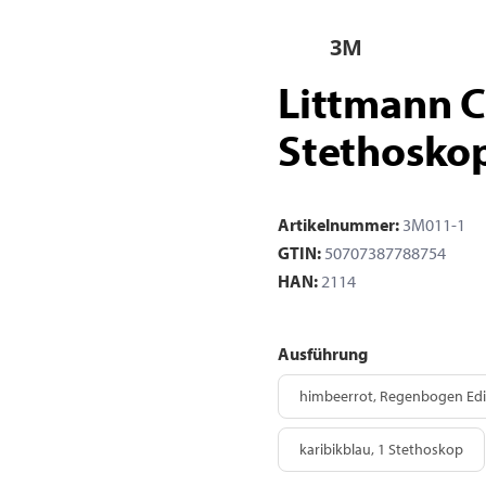
3M
Littmann Cl
Stethoskop
Artikelnummer:
3M011-1
GTIN:
50707387788754
HAN:
2114
Ausführung
himbeerrot, Regenbogen Edi
kar
karibikblau, 1 Stethoskop