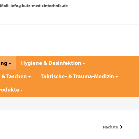
Mail: info@butz-medizintechnik.de
ing
Hygiene & Desinfektion
e & Taschen
Taktische- & Trauma-Medizin
rodukte
Nächste