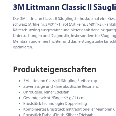
3M Littmann Classic II Säug
Das 3M Littmann Classic II Säuglingstethoskop hat eine Gesa
schwarz (Artikelnr. 3M011-1), rot (Artikelnr. 3M011-2), kari
Kälteschutzring ausgestattet und bietet dank der einzigart
Untersuchungen und Diagnostik, insbesondere für Säuglinge 
Membran und einen Trichter, und das leistungsstarke Einsc
optimieren.
Produkteigenschaften
3M Littmann Classic II Säugling Stethoskop
Zuverlässige und klare akustische Resonanz
Ohrbügeln: reiner Edelstahl
Gesamtgewicht-/länge: 95 g / 71 cm
Bruststück Technologie: Doppelseitig
Kombiniertes Bruststück mit traditioneller Membran u
Bruststück Farbe-/Finish: Silber / Edelstahl