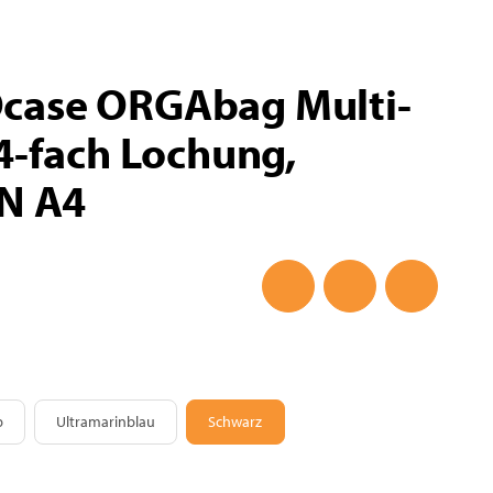
ase ORGAbag Multi-
4-fach Lochung,
IN A4
Leuchtgelb
Ultramarinblau
Schwarz
b
Ultramarinblau
Schwarz