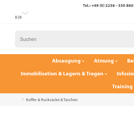
Tel.: +49 (0) 2236 - 330 860
B2B
Absaugung
Atmung
Be
Immobilisation & Lagern & Tragen
Infusio
Training
/
Koffer & Rucksäcke & Taschen
Startseite