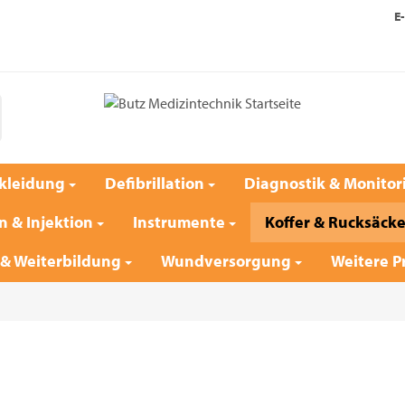
E-
kleidung
Defibrillation
Diagnostik & Monitor
n & Injektion
Instrumente
Koffer & Rucksäck
 & Weiterbildung
Wundversorgung
Weitere P