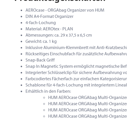
AEROcase - ORGAbag Organizer von HUM
DIN A4-Format Organizer
4-fach-Lochung
Material: AEROtex - PLAN
Abmessungen: ca. 29 x 37,5 x 6,5 cm
Gewicht: ca. 1 kg
Inklusive Aluminium-Klemmbrett mit Anti-Kratzbesch
Rückseitiges Einschubfach für zusätzliche Aufbewah
Snap-Back Griff
Snap In Magnetic System ermöglicht magnetische Be
Integrierter Schlüsselclip für sichere Aufbewahrung v
Farbcodiertes Fächerfach zur einfachen Kategorisieru
Schablone für 4-fach-Lochung mit integriertem Lineal
Erhältlich in den Farben:
HUM AEROcase ORGAbag Multi-Organizer 
HUM AEROcase ORGAbag Multi-Organizer D
HUM AEROcase ORGAbag Multi-Organizer 
HUM AEROcase ORGAbag Multi-Organizer D