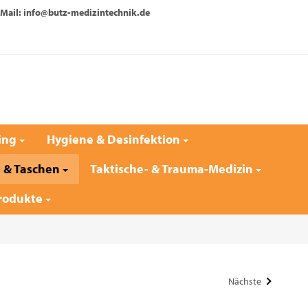
Mail: info@butz-medizintechnik.de
ing
Hygiene & Desinfektion
e & Taschen
Taktische- & Trauma-Medizin
rodukte
Nächste